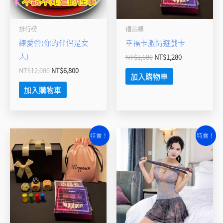
排行榜
禮品類
練愛營(你的伴侶是女
幸福卡激情遊戲卡
人)
NT$
1,680
NT$
1,280
NT$
12,000
NT$
6,800
加入購物車
加入購物車
原
目
原
目
特賣！
特賣！
始
前
始
前
價
價
價
價
格：
格：
格：
格：
NT$1,680。
NT$1,280。
NT$550。
NT$450。