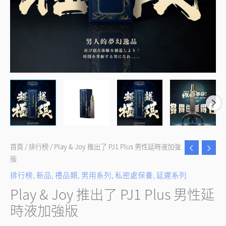
加
強
版
數
量
首頁
/
排行榜
/ Play & Joy 推出了 PJ1 Plus 男性延時液加強
版
排行榜
,
新品
,
禮品類
,
男用系列
,
私密處保養
,
延遲系列
Play & Joy 推出了 PJ1 Plus 男性延
時液加強版