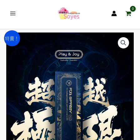
跳
至
主
要
Play
原
目
內
特賣！
&
容
始
前
Joy
推
價
價
出
格：
格：
了
NT$1,980。
NT$1,800。
PJ1
Plus
男
性
延
時
液