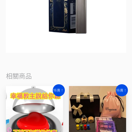
相關商品
原
目
原
目
特賣！
特賣！
始
前
始
前
價
價
價
價
格：
格：
格：
格：
NT$12,000。
NT$6,800。
NT$1,680。
NT$1,280。