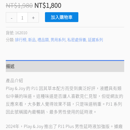
NT$
1,980
NT$
1,800
-
+
加入購物車
貨號:
162010
分類:
排行榜
,
新品
,
禮品類
,
男用系列
,
私密處保養
,
延遲系列
描述
產品介紹
Play & Joy 的 PJ1 因其草本配方而受到廣泛好評，液體具有類
似中藥的味道。這種味道是否讓人喜歡見仁見智，但從網友的
反應來看，大多數人覺得效果不錯，只是味道稍重。PJ1 系列
因此號稱國內最暢銷、最多男性使用的延時液。
2024年，Play & Joy 推出了 PJ1 Plus 男性延時液加強版。據廠