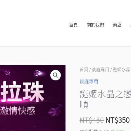
首頁
關於我們
商店
謎
首頁
/
後庭專用
原
/ 謎姬水
姬
後庭專用
始
水
謎姬水晶之戀
晶
價
順
之
格：
戀
NT$
450
NT$
350
(中
NT$45
號)