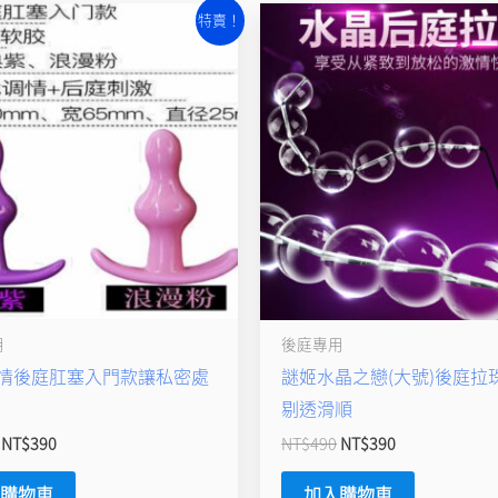
原
目
原
目
特賣！
始
前
始
前
價
價
價
價
格：
格：
格：
格：
NT$490。
NT$390。
NT$490。
NT$390。
用
後庭專用
情後庭肛塞入門款讓私密處
謎姬水晶之戀(大號)後庭拉
剔透滑順
NT$
390
NT$
490
NT$
390
入購物車
加入購物車