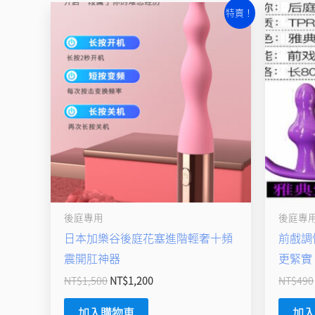
原
目
特賣！
始
前
價
價
格：
格：
NT$1,500。
NT$1,200。
後庭專用
後庭專
日本加樂谷後庭花塞進階輕奢十頻
前戲調
震開肛神器
更緊實
NT$
1,500
NT$
1,200
NT$
490
加入購物車
加