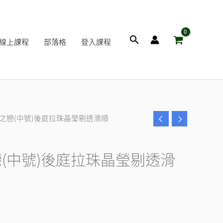
搜
線上課程
部落格
登入課程
尋
晶之戀(中號)後庭拉珠晶瑩剔透滑順
目
前
(中號)後庭拉珠晶瑩剔透滑
價
格：
0。
NT$350。