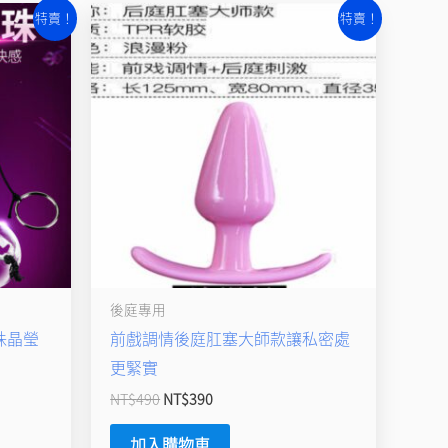
原
目
特賣！
特賣！
始
前
價
價
格：
格：
NT$490。
NT$390。
後庭專用
珠晶瑩
前戲調情後庭肛塞大師款讓私密處
更緊實
NT$
490
NT$
390
加入購物車