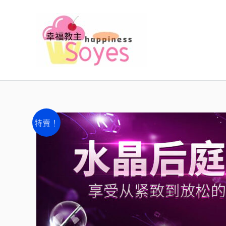
跳
至
主
要
內
容
特賣！