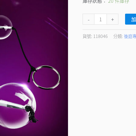
庫存狀態：
20 件庫存
後
庭
-
+
拉
珠
貨號:
118046
分類:
後庭
晶
瑩
剔
透
滑
順
數
量