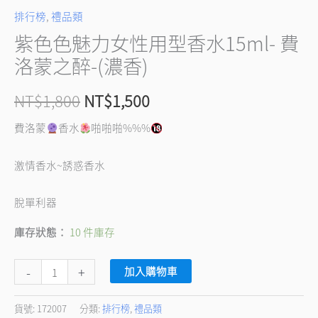
洛
排行榜
,
禮品類
蒙
紫色色魅力女性用型香水15ml- 費
之
洛蒙之醉-(濃香)
醉-
(濃
NT$
1,800
NT$
1,500
香)
費洛蒙
香水
啪啪啪%%%
數
量
激情香水~誘惑香水
脫單利器
庫存狀態：
10 件庫存
-
+
加入購物車
貨號:
172007
分類:
排行榜
,
禮品類