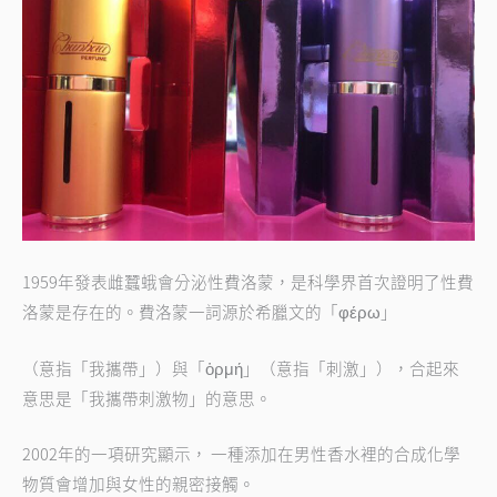
1959年發表雌蠶蛾會分泌性費洛蒙，是科學界首次證明了性費
洛蒙是存在的。費洛蒙一詞源於希臘文的「φέρω」
（意指「我攜帶」）與「ὁρμή」（意指「刺激」），合起來
意思是「我攜帶刺激物」的意思。
2002年的一項研究顯示， 一種添加在男性香水裡的合成化學
物質會增加與女性的親密接觸。