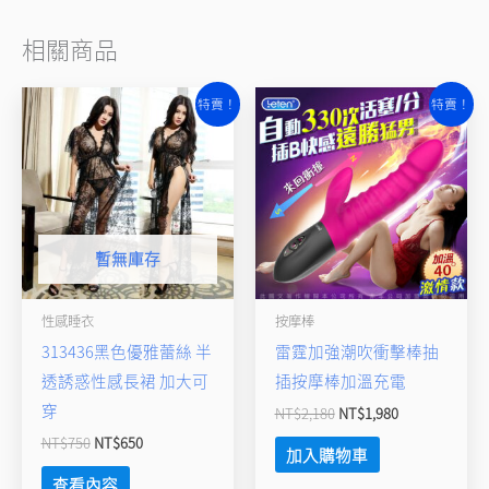
相關商品
原
目
原
目
特賣！
特賣！
始
前
始
前
價
價
價
價
格：
格：
格：
格：
NT$750。
NT$650。
NT$2,180。
NT$1,980。
暫無庫存
性感睡衣
按摩棒
313436黑色優雅蕾絲 半
雷霆加強潮吹衝擊棒抽
透誘惑性感長裙 加大可
插按摩棒加溫充電
穿
NT$
2,180
NT$
1,980
NT$
750
NT$
650
加入購物車
查看內容