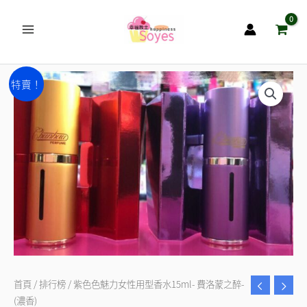
跳
至
主
要
紫
原
目
內
特賣！
色
容
始
前
色
魅
價
價
力
格：
格：
女
NT$1,800。
NT$1,500。
性
用
型
香
水
15ml-
首頁
/
排行榜
/ 紫色色魅力女性用型香水15ml- 費洛蒙之醉-
(濃香)
費