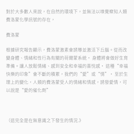
對於大多數人來說，在自然的環境下，並無法以嗅覺察知人類
費洛蒙化學訊號的存在，
費洛蒙
根據研究報告顯示，費洛蒙激素會誘導並激活下丘腦。從而改
變身體、情緒和性行為有關的荷爾蒙系統
·
身體將會做好生育
準備。讓人放鬆情緒、感到安全和幸福的喜悅感
·
這種
“
幸福
快樂的印象
”
會不斷的積累，我們的
“
愛
”
或
“
情
”·
至於生
理上的變化，人類的費洛蒙受人的情緒和情感，誘發愛情，可
以說是
“
愛的催化劑
”
（這完全是在無意識之下發生的情況
.》