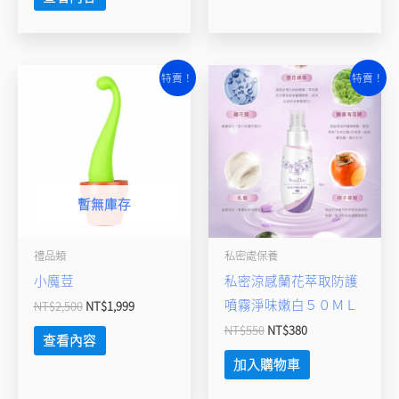
原
目
原
目
特賣！
特賣！
始
前
始
前
價
價
價
價
格：
格：
格：
格：
NT$2,500。
NT$1,999。
NT$550。
NT$380。
暫無庫存
禮品類
私密處保養
小魔荳
私密涼感蘭花萃取防護
噴霧淨味嫩白５０ＭＬ
NT$
2,500
NT$
1,999
NT$
550
NT$
380
查看內容
加入購物車