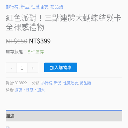
排行榜
,
新品
,
性感睡衣
,
禮品類
紅色派對！三點連體大蝴蝶結髮卡
全裸感禮物
NT$
650
NT$
399
庫存狀態：
5 件庫存
-
+
加入購物車
貨號:
313822
分類:
排行榜
,
新品
,
性感睡衣
,
禮品類
標籤:
貓裝，性感，加大
描述