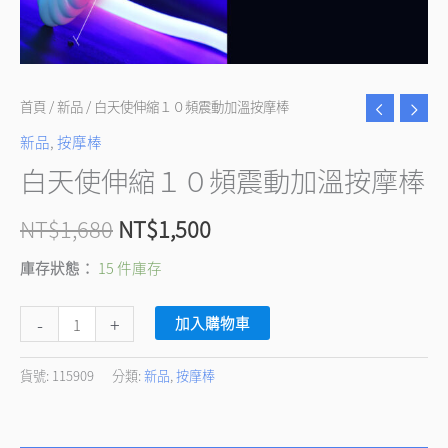
摩
棒
數
量
首頁
/
新品
/ 白天使伸縮１０頻震動加溫按摩棒
新品
,
按摩棒
白天使伸縮１０頻震動加溫按摩棒
NT$
1,680
NT$
1,500
庫存狀態：
15 件庫存
-
+
加入購物車
貨號:
115909
分類:
新品
,
按摩棒