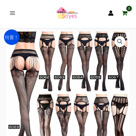
跳
至
主
要
火
原
目
內
特賣！
爆
容
始
前
款
緹
價
價
花
格：
格：
性
NT$290。
NT$190。
感
開
檔
吊
帶
式
免