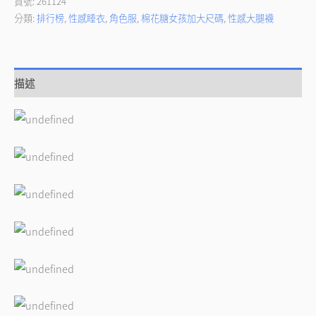
貨號:
261124
分類:
排行榜
,
性感睡衣
,
角色服
,
棉花糖女孩加大尺碼
,
性感大腿襪
描述