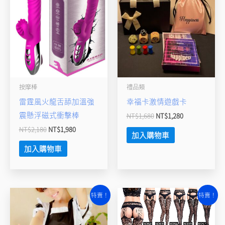
價
價
價
價
格：
格：
格：
格：
NT$2,180。
NT$1,980。
NT$1,680。
NT$1,280。
按摩棒
禮品類
雷霆風火龍舌舔加溫強
幸福卡激情遊戲卡
震懸浮磁式衝擊棒
NT$
1,680
NT$
1,280
NT$
2,180
NT$
1,980
加入購物車
加入購物車
原
目
原
目
特賣！
特賣！
始
前
始
前
價
價
價
價
格：
格：
格：
格：