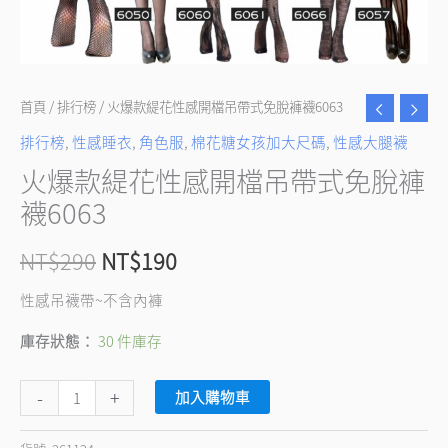
脫
褲
襪
6063
首頁
/
排行榜
/ 火爆款緹花性感開檔吊帶式免脫褲襪6063
數
排行榜
,
性感睡衣
,
角色服
,
棉花糖女孩加大尺碼
,
性感大腿襪
量
火爆款緹花性感開檔吊帶式免脫褲
襪6063
NT$
290
NT$
190
性感吊襪帶~不含內褲
庫存狀態：
30 件庫存
-
+
加入購物車