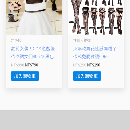
NT$990。
NT$790。
NT$290。
NT$190。
角色服
性感大腿襪
蘿莉女僕！COS 遊戲緞
火爆款緹花性感開檔吊
帶澎裙女佣80673 黑色
帶式免脫褲襪6062
NT$
990
NT$
790
NT$
290
NT$
190
加入購物車
加入購物車