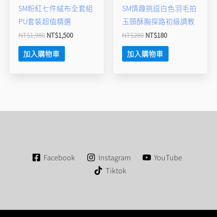
SM粉紅七件絨布全套組
SM情趣挑逗白色羽毛拍
PU套裝超值精選
玉頸酥胸探路初級調教
NT$
1,980
NT$
1,500
NT$
280
NT$
180
加入購物車
加入購物車
Facebook
Instagram
YouTube
Tiktok