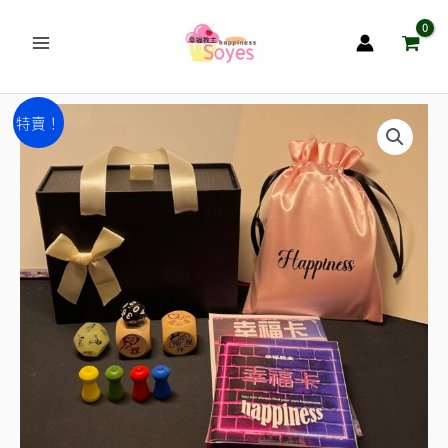
跳
至
主
要
幸
原
目
內
特賣！
福
容
始
前
卡
激
價
價
情
格：
格：
遊
NT$1,680。
NT$1,280。
戲
卡
數
量