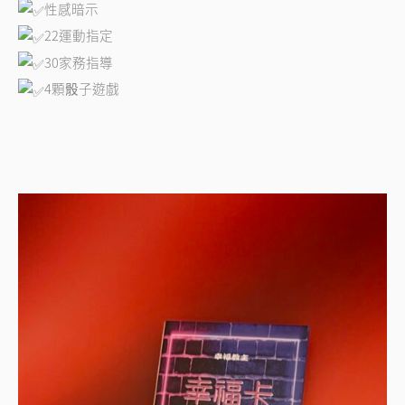
性感暗示
22運動指定
30家務指導
4顆骰子遊戲