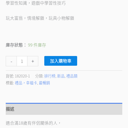
學習性知識，遊戲中學習性技巧
玩大富翁，情境解鎖，玩具小物解鎖
庫存狀態：
99 件庫存
-
+
加入購物車
貨號:
182020-1
分類:
排行榜
,
新品
,
禮品類
標籤:
禮品，幸福卡
,
最暢銷
描述
適合滿18歲有伴侶關係的人，