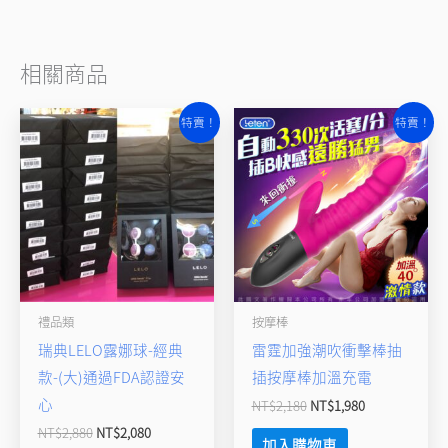
相關商品
原
目
原
目
特賣！
特賣！
始
前
始
前
價
價
價
價
格：
格：
格：
格：
NT$2,880。
NT$2,080。
NT$2,180。
NT$1,980。
禮品類
按摩棒
瑞典LELO露娜球-經典
雷霆加強潮吹衝擊棒抽
款-(大)通過FDA認證安
插按摩棒加溫充電
心
NT$
2,180
NT$
1,980
NT$
2,880
NT$
2,080
加入購物車