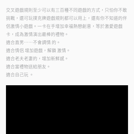
交叉遊戲規則至少可以有三百種不同遊戲的方式，只怕你不敢
挑戰，還可玩撲克牌遊戲規則都可以用上，還有你不知道的伴
侶激情小遊戲。一卡在手增加幸福熱戀創意，等於激愛遊戲
卡，成為激情演出最棒的禮物。
適合直男⋯⋯不會調情 的。
適合情侶 增加遊戲，解鎖 激情。
適合老夫老妻的，增加新鮮感。
適合當禮物送給朋友。
適合自己玩 。