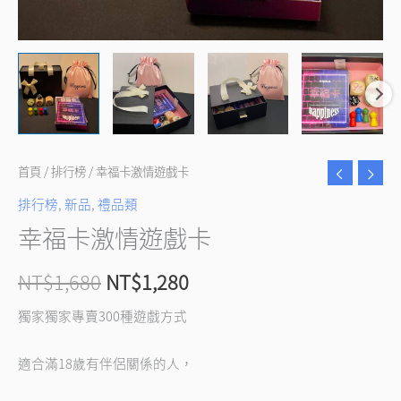
首頁
/
排行榜
/ 幸福卡激情遊戲卡
排行榜
,
新品
,
禮品類
幸福卡激情遊戲卡
NT$
1,680
NT$
1,280
獨家獨家專賣300種遊戲方式
適合滿18歲有伴侶關係的人，