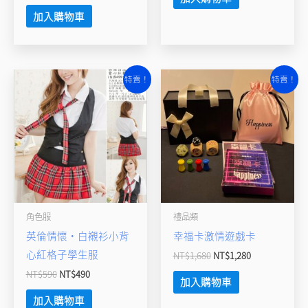
加入購物車
原
目
原
目
特賣！
特賣！
始
前
始
前
價
價
價
價
格：
格：
格：
格：
NT$590。
NT$490。
NT$1,680。
NT$1,280。
角色服
禮品類
英倫情懷‧白襯衫小背
幸福卡激情遊戲卡
心紅格子學生服
NT$
1,680
NT$
1,280
NT$
590
NT$
490
加入購物車
加入購物車