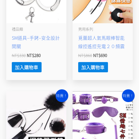
禮品類
男用系列
SM道具–手銬–安全設計
覓蕾超人氣馬眼棒智能
開關
線控遙控充電２０頻震
NT$
330
NT$
280
NT$
860
NT$
690
加入購物車
加入購物車
原
目
原
目
特賣！
特賣！
始
前
始
前
價
價
價
價
格：
格：
格：
格：
NT$360。
NT$260。
NT$1,980。
NT$1,500。