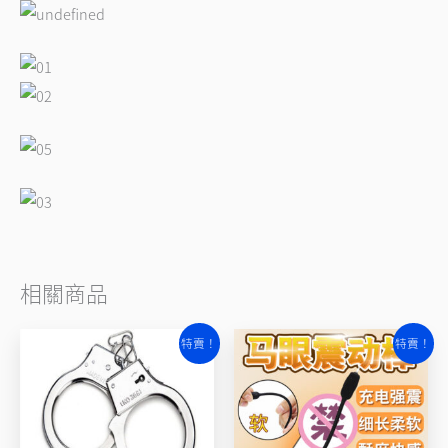
相關商品
原
目
原
目
特賣！
特賣！
始
前
始
前
價
價
價
價
格：
格：
格：
格：
NT$330。
NT$280。
NT$860。
NT$690。