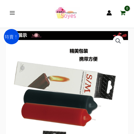
跳
至
主
要
尖
原
目
內
特賣！
頭
容
始
前
型
SM
價
價
低
格：
格：
溫
NT$350。
NT$250。
蠟
燭-
-
來
點
新
花