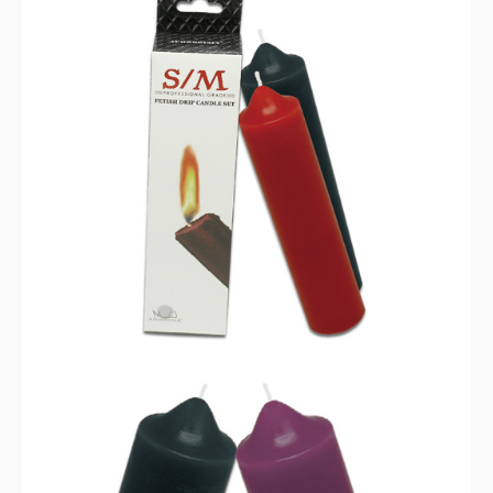
樣
吧.....
數
量