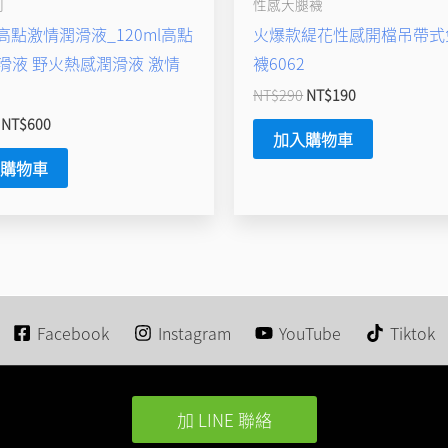
列
性感大腿襪
 高點激情潤滑液_120ml高點
火爆款緹花性感開檔吊帶式
滑液 野火熱感潤滑液 激情
襪6062
NT$
290
NT$
190
NT$
600
加入購物車
入購物車
Facebook
Instagram
YouTube
Tiktok
加 LINE 聯絡