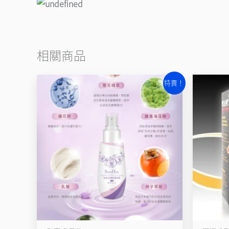
相關商品
原
目
特賣！
始
前
價
價
格：
格：
NT$550。
NT$380。