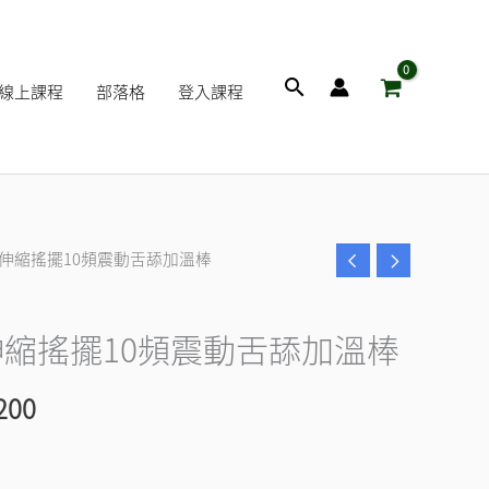
搜
線上課程
部落格
登入課程
尋
棒伸縮搖擺10頻震動舌舔加溫棒
目
前
縮搖擺10頻震動舌舔加溫棒
價
200
格：
500。
NT$1,200。