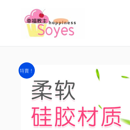
跳
至
主
要
內
容
特賣！