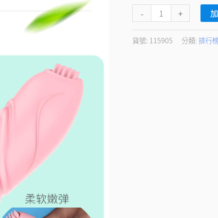
擺
-
+
10
頻
貨號:
115905
分類:
排行
震
動
舌
舔
加
溫
棒
數
量