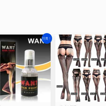
原
目
原
目
特賣！
始
前
始
前
價
價
價
價
格：
格：
格：
格：
NT$790。
NT$600。
NT$290。
NT$190。