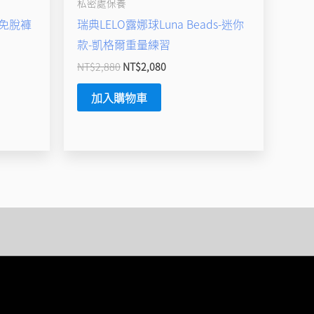
私密處保養
免脫褲
瑞典LELO露娜球Luna Beads-迷你
款-凱格爾重量練習
NT$
2,880
NT$
2,080
加入購物車