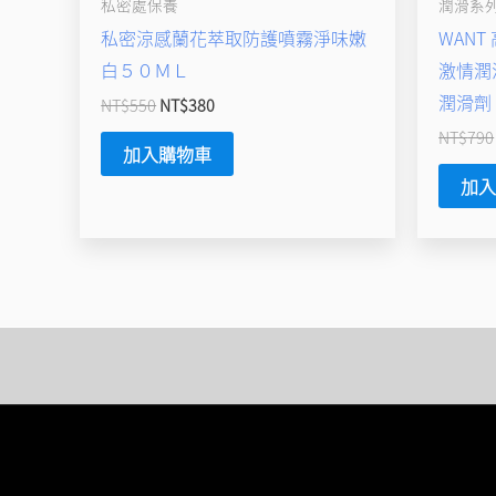
私密處保養
潤滑系
私密涼感蘭花萃取防護噴霧淨味嫩
WANT
白５０ＭＬ
激情潤
潤滑劑
NT$
550
NT$
380
NT$
790
加入購物車
加