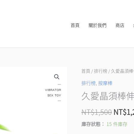
首頁
關於我們
商店
久
首頁
/
排行榜
/ 久愛晶須
原
愛
排行榜
,
按摩棒
始
晶
久愛晶須棒伸
須
價
棒
NT$
1,500
NT$
1,
格：
伸
縮
NT$1,
庫存狀態：
15 件庫存
搖