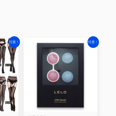
原
目
特賣！
特賣！
始
前
價
價
格：
格：
NT$2,880。
NT$2,080。