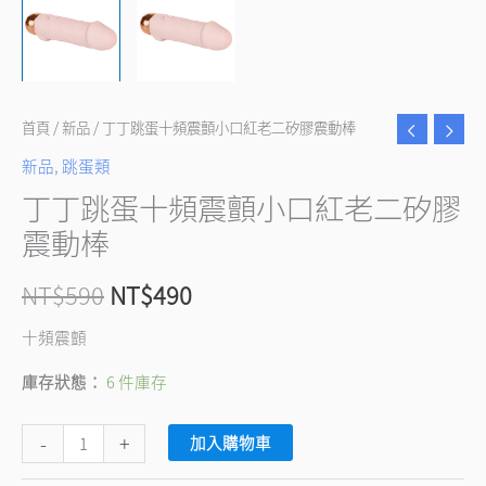
動
棒
數
量
首頁
/
新品
/ 丁丁跳蛋十頻震顫小口紅老二矽膠震動棒
新品
,
跳蛋類
丁丁跳蛋十頻震顫小口紅老二矽膠
震動棒
NT$
590
NT$
490
十頻震顫
庫存狀態：
6 件庫存
-
+
加入購物車