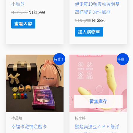
小魔荳
伊爾爽10頻震動透明雙
罩杯豐乳的性挑逗
NT$
2,500
NT$
1,999
NT$
1,280
NT$
880
查看內容
加入購物車
原
目
原
目
特賣！
特賣！
始
前
始
前
價
價
價
價
格：
格：
格：
格：
NT$1,680。
NT$1,280。
NT$1,880。
NT$1,500。
暫無庫存
禮品類
按摩棒
幸福卡激情遊戲卡
謎姬爽逗豆ＡＰＰ懸浮