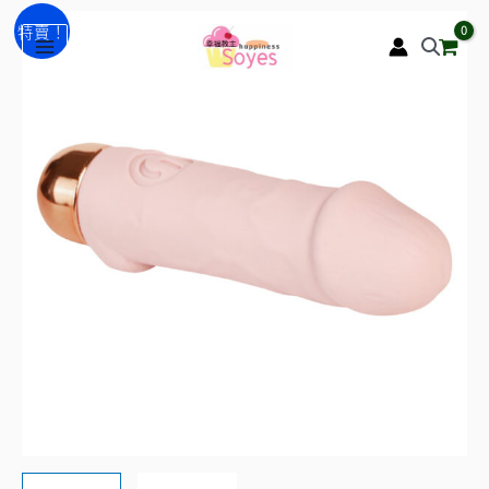
跳
丁
原
目
特賣！
至
丁
始
前
主
跳
要
蛋
價
價
內
十
格：
格：
容
頻
NT$590。
NT$490。
震
顫
小
口
紅
老
二
矽
膠
震