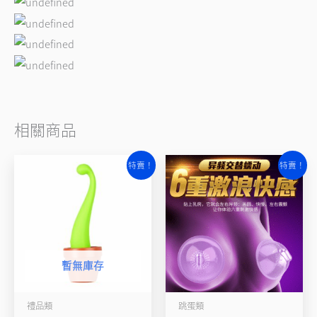
相關商品
原
目
原
目
特賣！
特賣！
始
前
始
前
價
價
價
價
格：
格：
格：
格：
NT$2,500。
NT$1,999。
NT$1,280。
NT$880。
暫無庫存
禮品類
跳蛋類