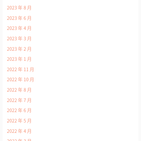
2023 年 8 月
2023 年 6 月
2023 年 4 月
2023 年 3 月
2023 年 2 月
2023 年 1 月
2022 年 11 月
2022 年 10 月
2022 年 8 月
2022 年 7 月
2022 年 6 月
2022 年 5 月
2022 年 4 月
2022 年 3 月