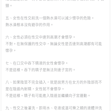
頸。
五、女性在性交前洗一個熱水澡可以減少懷孕的危險。
熱水澡根本沒有避孕的作用。
六、女性必須在性交中達到高潮才會懷孕。
不對。在無保護的性交中，無論女性是否達到高潮都有可能
懷孕。
七、在口交中吞下精液的女性會懷孕。
不是這樣。吞下的精子是無法到達子宮的。
八、如果陰莖不完全插入，就是說男方在女方的外陰部而不
是在陰道內射精，女性就不會懷孕。
不是這樣。精子有可能進入陰道並繼續向子宮運動。
九、性交之後灌洗，即用水、皂液或溫可樂之類的液體沖洗