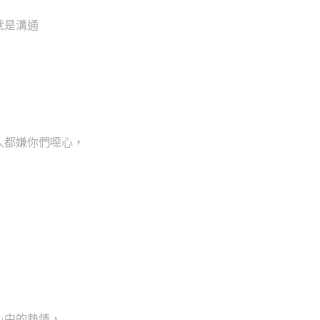
就是溝通
人都嫌你們噁心，
心中的熱情，