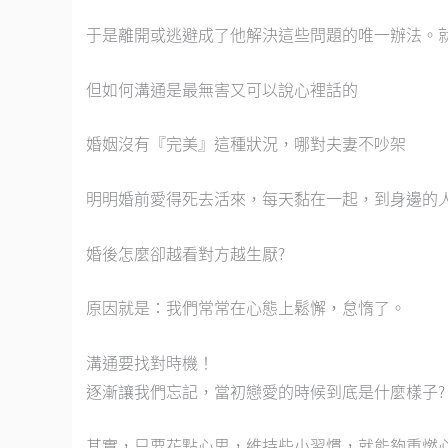
于是離開或逃避成了他解決這些問題的唯一辦法。
但如何溝通是最無害又可以說心裡話的
婚姻沒有『完美』這種狀況，哪對夫妻不吵架
明明婚前愛得死去活來，每天黏在一起，到身邊的
婚後怎麼卻越看對方越生厭?
原因就是：我們常常在心態上鬆懈，怠惰了。
溝通要找對時機！
逐漸讓我們忘記，當初戀愛的時候到底是什麼樣子?
其實，只要花點心思，維持些小習慣，就能夠重燃