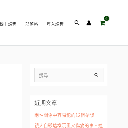
搜
線上課程
部落格
登入課程
尋
搜
尋
關
近期文章
鍵
字
兩性關係中容易犯的12個錯誤
:
親人自殺這樣沉重又傷痛的事。這