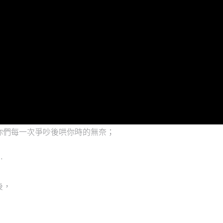
你們每一次爭吵後哄你時的無奈；
…
後，