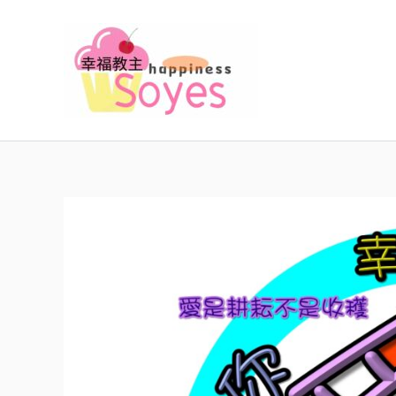
跳
至
主
要
內
容